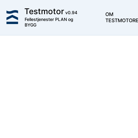
Testmotor
v
0.94
OM
Fellestjenester PLAN og
TESTMOTOR
BYGG